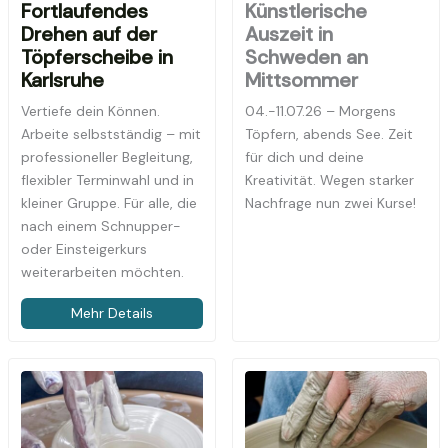
Bald gibt es neue
Fortlaufendes
Künstlerische
Termine
Drehen auf der
Auszeit in
Töpferscheibe in
Schweden an
Karlsruhe
Mittsommer
Vertiefe dein Können.
04.-11.07.26 – Morgens
Arbeite selbstständig – mit
Töpfern, abends See. Zeit
professioneller Begleitung,
für dich und deine
flexibler Terminwahl und in
Kreativität. Wegen starker
kleiner Gruppe. Für alle, die
Nachfrage nun zwei Kurse!
nach einem Schnupper-
oder Einsteigerkurs
weiterarbeiten möchten.
Mehr Details