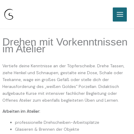
Sabine Classen I Freie
Keramikakademie Karlsruhe
Zum
Inhalt
springen
Drehen mit Vorkenntnissen
im Atelier
Vertiefe deine Kenntnisse an der Töpferscheibe. Drehe Tassen,
ziehe Henkel und Schnaupen, gestalte eine Dose, Schale oder
Teekanne, wage ein großes Gefäß oder stelle dich der
Herausforderung des „weißen Goldes“ Porzellan. Didaktisch
aufgebaute Kurse mit intensiver fachlicher Begleitung oder
Offenes Atelier zum ebenfalls begleiteten Üben und Lernen.
Arbeiten im Atelier:
professionelle Drehscheiben-Arbeitsplätze
Glasieren & Brennen der Objekte