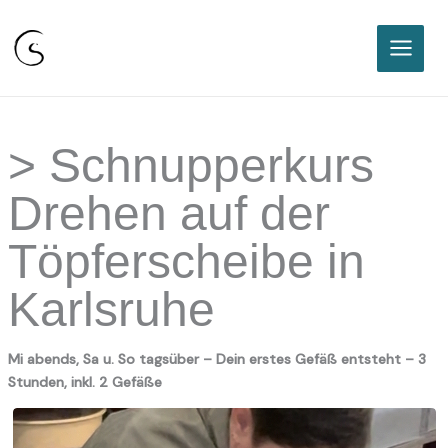
Sabine Classen I Freie
Keramikakademie Karlsruhe
Zum
Inhalt
springen
> Schnupperkurs
Drehen auf der
Töpferscheibe in
Karlsruhe
Mi abends, Sa u. So tagsüber
– Dein erstes Gefäß entsteht – 3
Stunden, inkl. 2 Gefäße