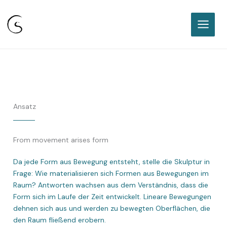
Sabine Classen I Freie
Keramikakademie Karlsruhe
Zum
Inhalt
springen
Ansatz
From movement arises form
Da jede Form aus Bewegung entsteht, stelle die Skulptur in
Frage: Wie materialisieren sich Formen aus Bewegungen im
Raum? Antworten wachsen aus dem Verständnis, dass die
Form sich im Laufe der Zeit entwickelt. Lineare Bewegungen
dehnen sich aus und werden zu bewegten Oberflächen, die
den Raum fließend erobern.