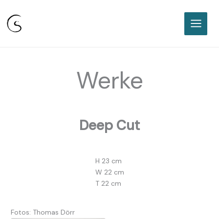
Sabine Classen I Freie
Keramikakademie Karlsruhe
Zum
Inhalt
springen
Werke
Deep Cut
H 23 cm
W 22 cm
T 22 cm
Fotos: Thomas Dörr