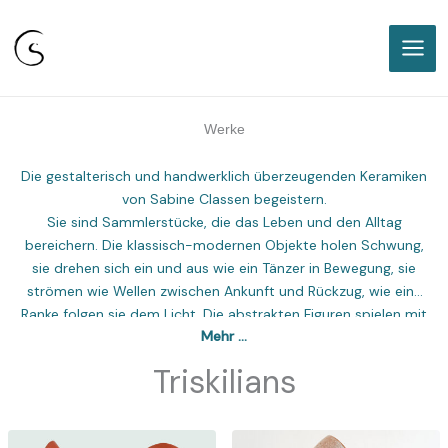
Sabine Classen I Freie Keramikakademie
Karlsruhe
Zum
Inhalt
springen
Werke
Die gestalterisch und handwerklich überzeugenden Keramiken
von Sabine Classen begeistern.
Sie sind Sammlerstücke, die das Leben und den Alltag
bereichern. Die klassisch-modernen Objekte holen Schwung,
sie drehen sich ein und aus wie ein Tänzer in Bewegung, sie
strömen wie Wellen zwischen Ankunft und Rückzug, wie eine
Ranke folgen sie dem Licht. Die abstrakten Figuren spielen mit
Mehr …
den Prinzipien der Natur und sind doch ernst. Die Künstlerin
verlangt dem amorphen Material Ton exakt geführte Kanten
Triskilians
ab und eröffnet zugleich überraschende Grade der Freiheit.
Die Plastiken ruhen in der forschend herausgefundenen Form,
doch die ihnen innewohnende Energie ist unübersehbar.