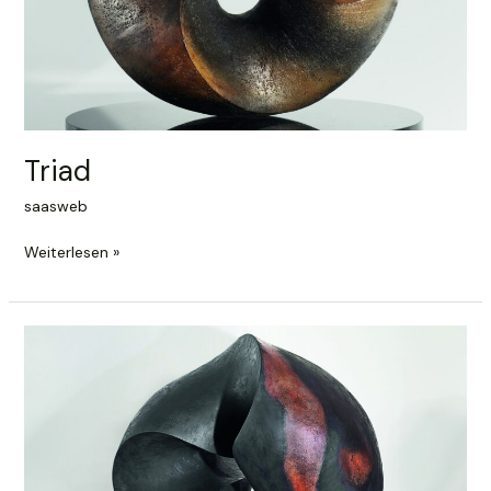
Triad
saasweb
Triad
Weiterlesen »