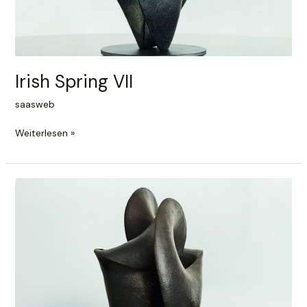
Irish Spring VII
saasweb
Irish
Weiterlesen »
Spring
VII