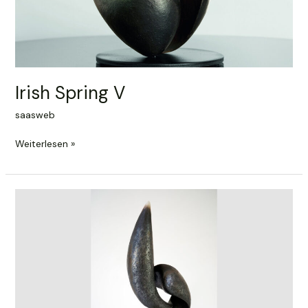
Irish Spring V
saasweb
Irish
Weiterlesen »
Spring
V