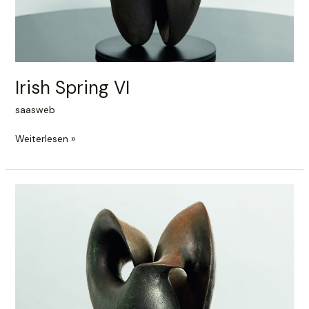
Irish Spring VI
saasweb
Irish
Weiterlesen »
Spring
VI