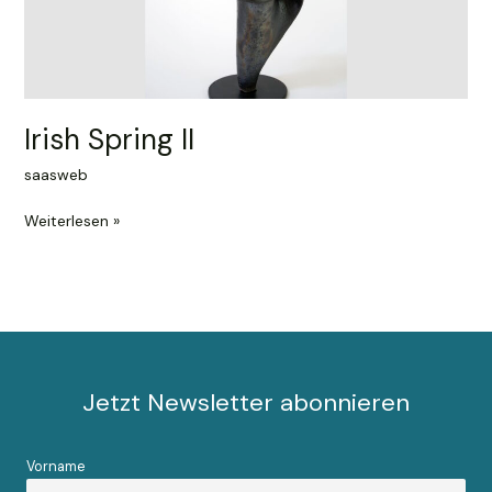
Irish Spring II
saasweb
Irish
Weiterlesen »
Spring
II
Jetzt Newsletter abonnieren
Vorname