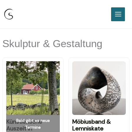
Sabine Classen I Freie
Keramikakademie Karlsruhe
Zum
Inhalt
springen
Skulptur & Gestaltung
Bald gibt es neue
Künstlerische
Möbiusband &
Termine
Auszeit in
Lemniskate