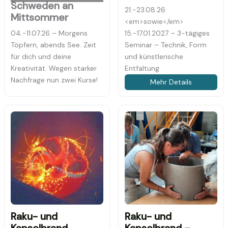
Schweden an
21.-23.08.26
Mittsommer
<em>sowie</em>
04.-11.07.26 – Morgens
15.-17.01.2027 – 3-tägiges
Töpfern, abends See. Zeit
Seminar – Technik, Form
für dich und deine
und künstlerische
Kreativität. Wegen starker
Entfaltung
Nachfrage nun zwei Kurse!
Mehr Details
Raku- und
Raku- und