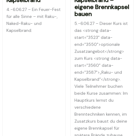
Kapselbrand
Kapselbrand –
eigene Brennkapsel
4.-6.06.27 – Ein Feuer-Fest
bauen
für alle Sinne – mit Raku-,
Naked-Raku- und
5.-6.06.27 – Dieser Kurs ist
Kapselbrand.
das <strong data-
start="3523" data-
end="3550">optionale
Zusatzangebot</strong>
zum Kurs <strong data-
start="3560" data-
end="3587">„Raku- und
Kapselbrand“</strong>.
Viele Teilnehmer buchen
beide Kurse zusammen: Im
Hauptkurs lernst du
verschiedene
Brenntechniken kennen, im
Zusatzkurs baust du deine
eigene Brennkapsel für
spätere Brände zuhause.