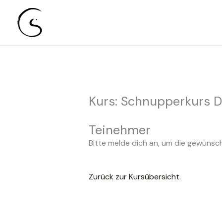
Sabine Classen I Freie Keramikakademie Karls
Zum
Inhalt
springen
Kurs: Schnupperkurs D
Teinehmer
Bitte melde dich an, um die gewünsc
Zurück zur Kursübersicht.