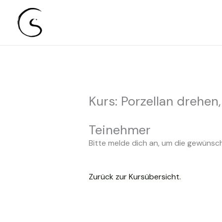
Sabine Classen I Freie Keramikakademie Karls
Zum
Inhalt
springen
Kurs: Porzellan drehen
Teinehmer
Bitte melde dich an, um die gewünsc
Zurück zur Kursübersicht.