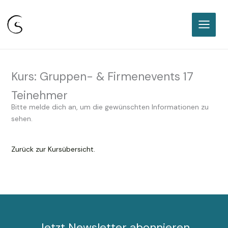
Sabine Classen I Freie
Keramikakademie Karlsruhe
Zum
Inhalt
springen
Kurs: Gruppen- & Firmenevents 17
Teinehmer
Bitte melde dich an, um die gewünschten Informationen zu
sehen.
Zurück zur Kursübersicht.
Jetzt Newsletter abonnieren