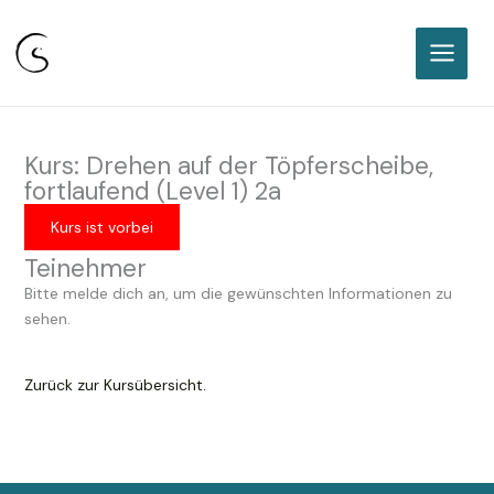
Sabine Classen I Freie
Keramikakademie Karlsruhe
Zum
Inhalt
springen
Kurs: Drehen auf der Töpferscheibe,
fortlaufend (Level 1) 2a
Kurs ist vorbei
Teinehmer
Bitte melde dich an, um die gewünschten Informationen zu
sehen.
Zurück zur Kursübersicht.